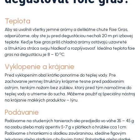
Teplota
Aby sa uvoľnili všetky jemné arómy a delikátne chute Foie Gras,
odporúčame, aby ste ju pred degustáciou nechali 20 m pri izbovej
teplote. Keď je foie gras príliš chladná arómy ostávajú uzavreté
a štruktúra stráca svoju hladkosť a rozplývavosť. Ideálna teplota foie
º
gras na degustáciu je 8 – 10
C.
Vyklopenie a krájanie
Pred vyklopením obal krátko ponoríme do teplej vody. Pre
zachovanie jemnej štruktúry krájame tesne pred podávaním
ostrým, tenkým nožom bez zúbkov, ktorý pred tým namočíme do
teplej vody a utrieme do sucha. Môžeme použiť aj špeciálny nástroj
na krájanie mäkkých produktov – lýru.
Podávanie
Podávame na studených tanieroch ako predjedlo vo váhe 35 – 45 g
na osobu alebo malý aperitív 5-7 g v plátkoch o hrúbke cca 1 cm.
Podávame s hriankami a sladkou zaváraninou, ideálne figovým
lekvárom alebo sladkým cibuľovým čatní. Polosladké alebo sladké