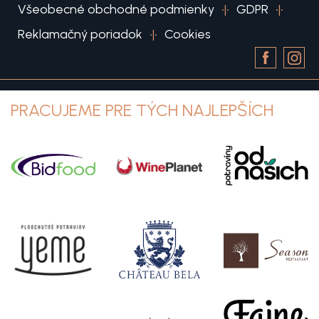
Všeobecné obchodné podmienky
•|•
GDPR
•|•
Reklamačný poriadok
•|•
Cookies
PRACUJEME PRE TÝCH NAJLEPŠÍCH