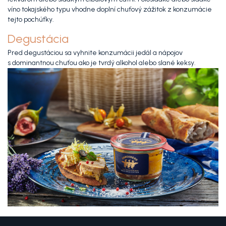
víno tokajského typu vhodne doplní chuťový zážitok z konzumácie
tejto pochúťky.
Degustácia
Pred degustáciou sa vyhnite konzumácii jedál a nápojov
s dominantnou chuťou ako je tvrdý alkohol alebo slané keksy.