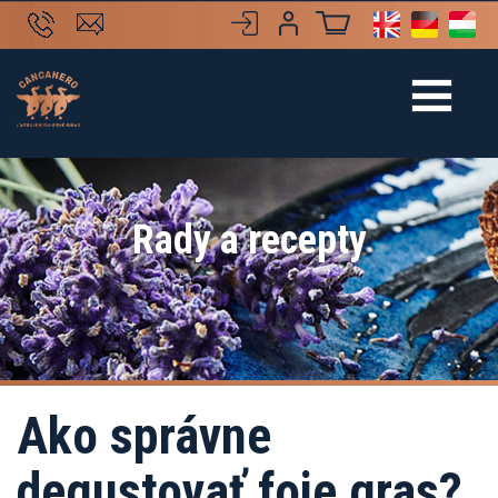
Rady a recepty
Ako správne
degustovať foie gras?