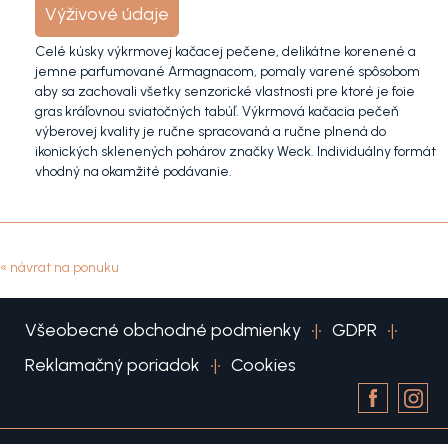
Výživové údaje
Celé kúsky výkrmovej kačacej pečene, delikátne korenené a
jemne parfumované Armagnacom, pomaly varené spôsobom
aby sa zachovali všetky senzorické vlastnosti pre ktoré je foie
gras kráľovnou sviatočných tabúľ. Výkrmová kačacia pečeň
výberovej kvality je ručne spracovaná a ručne plnená do
ikonických sklenených pohárov značky Weck. Individuálny formát
vhodný na okamžité podávanie.
« návrat na ponuku
Všeobecné obchodné podmienky
•|•
GDPR
•|•
Reklamačný poriadok
•|•
Cookies