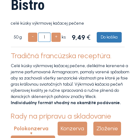
Bistro
celé kúsky výkrmovej kačacej pečene
9,49
€
-
+
ks
50 g
Do košíka
Tradičná francúzska receptúra.
Celé kúsky výkrmovej kačacej pečene, delikátne korenené a
jemne parfumované Armagnacom, pomaly varené spôsobom
aby sa zachovali všetky senzorické vlastnosti pre ktoré je foie
gras kráľovnou sviatočných tabúľ. Výkrmová kačacia pečeň
výberovej kvality je ručne spracovaná a ručne plnená do
ikonických sklenených pohárov značky Weck.
Individuálny formát vhodný na okamžité podávanie.
Rady na prípravu a skladovanie
Polokonzerva
Konzerva
Zloženie